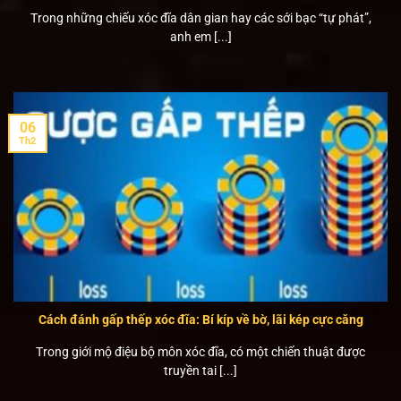
Trong những chiếu xóc đĩa dân gian hay các sới bạc “tự phát”,
anh em [...]
06
Th2
Cách đánh gấp thếp xóc đĩa: Bí kíp về bờ, lãi kép cực căng
Trong giới mộ điệu bộ môn xóc đĩa, có một chiến thuật được
truyền tai [...]