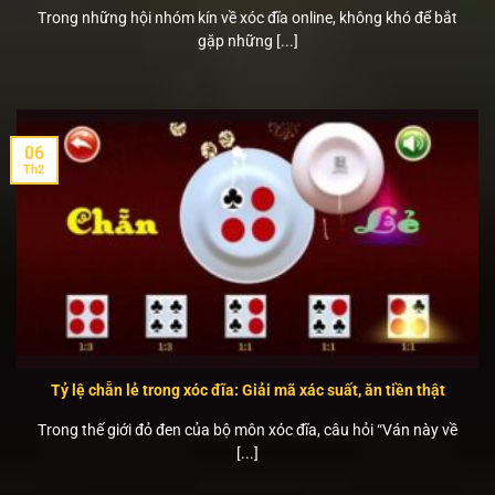
Trong những hội nhóm kín về xóc đĩa online, không khó để bắt
gặp những [...]
06
Th2
Tỷ lệ chẵn lẻ trong xóc đĩa: Giải mã xác suất, ăn tiền thật
Trong thế giới đỏ đen của bộ môn xóc đĩa, câu hỏi “Ván này về
[...]