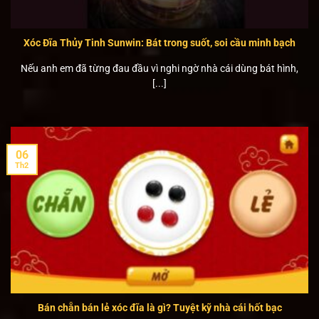
Xóc Đĩa Thủy Tinh Sunwin: Bát trong suốt, soi cầu minh bạch
Nếu anh em đã từng đau đầu vì nghi ngờ nhà cái dùng bát hình,
[...]
06
Th2
Bán chẵn bán lẻ xóc đĩa là gì? Tuyệt kỹ nhà cái hốt bạc