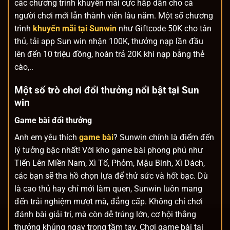
các chương trình khuyến mãi cực hấp dẫn cho cả
người chơi mới lẫn thành viên lâu năm. Một số chương
trình
khuyến mãi tại Sunwin
như Giftcode 50K cho tân
thủ, tải app Sun win nhận 100K, thưởng nạp lần đầu
lên đến 10 triệu đồng, hoàn trả 20K khi nạp bằng thẻ
cào,..
Một số trò chơi đổi thưởng nổi bật tại Sun
win
Game bài đổi thưởng
Anh em yêu thích
game bài
? Sunwin chính là điểm đến
lý tưởng bậc nhất! Với kho game bài phong phú như
Tiến Lên Miền Nam, Xì Tố, Phỏm, Mậu Binh, Xì Dách,
các bạn sẽ tha hồ chọn lựa để thử sức và hốt bạc. Dù
là cao thủ hay chỉ mới làm quen, Sunwin luôn mang
đến trải nghiệm mượt mà, đẳng cấp. Không chỉ chơi
đánh bài giải trí, mà còn dễ trúng lớn, cơ hội thắng
thưởng khủng ngay trong tầm tay. Chơi game bài tại