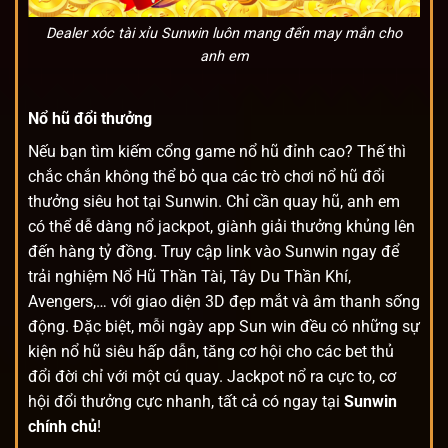
Dealer xóc tài xỉu Sunwin luôn mang đến may mắn cho
anh em
Nổ hũ đổi thưởng
Nếu bạn tìm kiếm cổng game nổ hũ đỉnh cao? Thế thì
chắc chắn không thể bỏ qua các trò chơi nổ hũ đổi
thưởng siêu hot tại Sunwin. Chỉ cần quay hũ, anh em
có thể dễ dàng nổ jackpot, giành giải thưởng khủng lên
đến hàng tỷ đồng. Truy cập link vào Sunwin ngay để
trải nghiệm Nổ Hũ Thần Tài, Tây Du Thần Khí,
Avengers,… với giao diện 3D đẹp mắt và âm thanh sống
động. Đặc biệt, mỗi ngày app Sun win đều có những sự
kiện nổ hũ siêu hấp dẫn, tăng cơ hội cho các bet thủ
đổi đời chỉ với một cú quay. Jackpot nổ ra cực to, cơ
hội đổi thưởng cực nhanh, tất cả có ngay tại
Sunwin
chính chủ
!