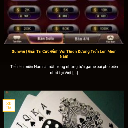
Sunwin | Giải Trí Cực Đỉnh Với Thiên Đường Tiến Lên Miền
Nam
Tiến lên miền Nam là một trong những tựa game bài phổ biến
nhất tại Việt [...]
30
Th3