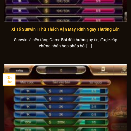
Xì Tố Sunwin | Thử Thách Vận May, Rinh Ngay Thưởng Lớn
Sunwin là nền tảng Game Bài đổi thưởng uy tín, được cấp
chứng nhận hợp pháp bởi [...]
05
Th2