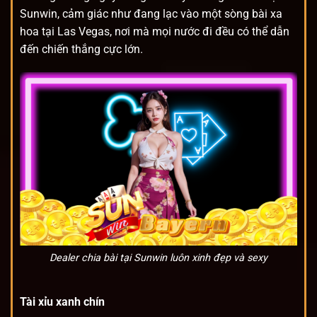
Sunwin, cảm giác như đang lạc vào một sòng bài xa
hoa tại Las Vegas, nơi mà mọi nước đi đều có thể dẫn
đến chiến thắng cực lớn.
Dealer chia bài tại Sunwin luôn xinh đẹp và sexy
Tài xỉu xanh chín