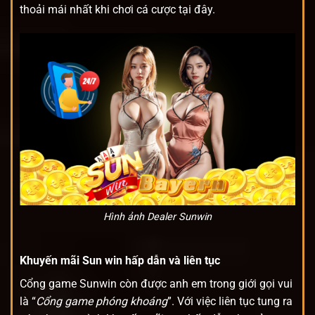
thoải mái nhất khi chơi cá cược tại đây.
Hình ảnh Dealer Sunwin
Khuyến mãi Sun win hấp dẫn và liên tục
Cổng game Sunwin còn được anh em trong giới gọi vui
là “
Cổng game phóng khoáng
”. Với việc liên tục tung ra