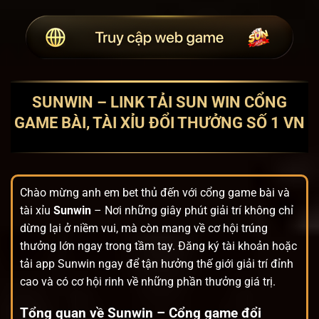
SUNWIN – LINK TẢI SUN WIN CỔNG
GAME BÀI, TÀI XỈU ĐỔI THƯỞNG SỐ 1 VN
Chào mừng anh em bet thủ đến với cổng game bài và
tài xỉu
Sunwin
– Nơi những giây phút giải trí không chỉ
dừng lại ở niềm vui, mà còn mang về cơ hội trúng
thưởng lớn ngay trong tầm tay. Đăng ký tài khoản hoặc
tải app Sunwin ngay để tận hưởng thế giới giải trí đỉnh
cao và có cơ hội rinh về những phần thưởng giá trị.
Tổng quan về Sunwin – Cổng game đổi