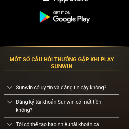
MỘT SỐ CÂU HỎI THƯỞNG GẶP KHI PLAY
SUNWIN
Sunwin có uy tín và đáng tin cậy không?
Đăng ký tài khoản Sunwin có mất tiền
không?
Tôi có thể tạo bao nhiêu tài khoản cá