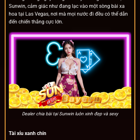
Sunwin, cảm giác như đang lạc vào một sòng bài xa
hoa tại Las Vegas, nơi mà mọi nước đi đều có thể dẫn
đến chiến thắng cực lớn.
Dealer chia bài tại Sunwin luôn xinh đẹp và sexy
Tài xỉu xanh chín