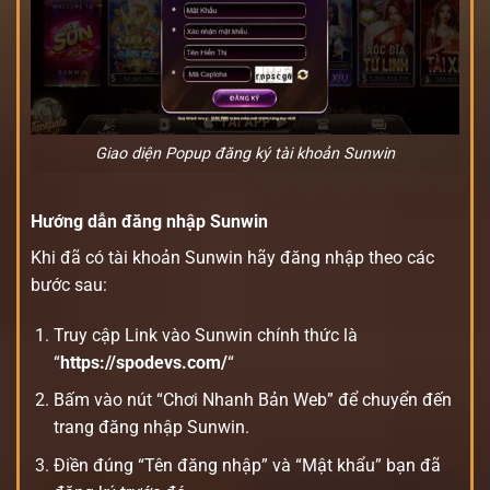
Giao diện Popup đăng ký tài khoản Sunwin
Hướng dẫn đăng nhập Sunwin
Khi đã có tài khoản Sunwin hãy đăng nhập theo các
bước sau:
Truy cập Link vào Sunwin chính thức là
“
https://spodevs.com/
“
Bấm vào nút “Chơi Nhanh Bản Web” để chuyển đến
trang đăng nhập Sunwin.
Điền đúng “Tên đăng nhập” và “Mật khẩu” bạn đã