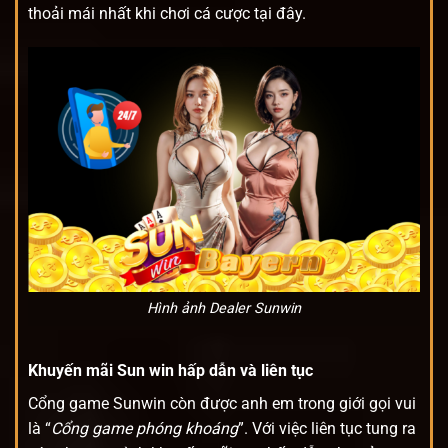
thoải mái nhất khi chơi cá cược tại đây.
Hình ảnh Dealer Sunwin
Khuyến mãi Sun win hấp dẫn và liên tục
Cổng game Sunwin còn được anh em trong giới gọi vui
là “
Cổng game phóng khoáng
”. Với việc liên tục tung ra