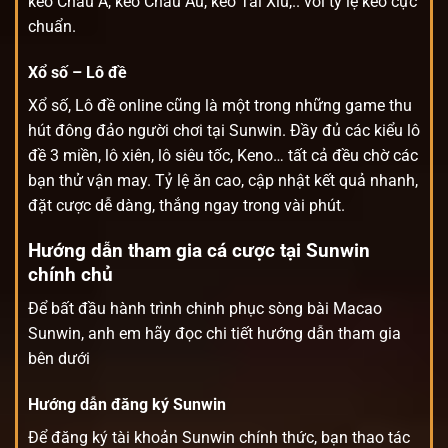
kèo Châu Á, kèo Châu Âu, kèo Tài Xỉu,.. với tỷ lệ kèo cực
chuẩn.
Xổ số – Lô đề
Xổ số, Lô đề online cũng là một trong những game thu
hút đông đảo người chơi tại Sunwin. Đầy đủ các kiểu lô
đề 3 miền, lô xiên, lô siêu tốc, Keno… tất cả đều chờ các
bạn thử vận may. Tỷ lệ ăn cao, cập nhật kết quả nhanh,
đặt cược dễ dàng, thắng ngay trong vài phút.
Hướng dẫn tham gia cá cược tại Sunwin
chính chủ
Để bất đầu hành trình chinh phục sòng bài Macao
Sunwin, anh em hãy đọc chi tiết hướng dẫn tham gia
bên dưới
Hướng dẫn đăng ký Sunwin
Để đăng ký tài khoản Sunwin chính thức, bạn thao tác