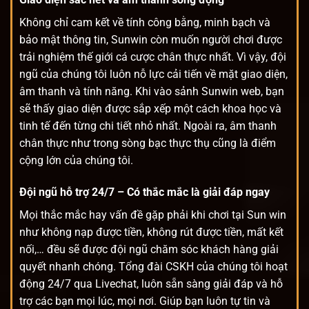
Không chỉ cam kết về tính công bằng, minh bạch và
bảo mật thông tin, Sunwin còn muốn người chơi được
trải nghiệm thế giới cá cược chân thực nhất. Vì vậy, đội
ngũ của chúng tôi luôn nỗ lực cải tiến về mặt giao diện,
âm thanh và tính năng. Khi vào sảnh Sunwin web, bạn
sẽ thấy giao diện được sắp xếp một cách khoa học và
tinh tế đến từng chi tiết nhỏ nhất. Ngoài ra, âm thanh
chân thực như trong sòng bạc thực thụ cũng là điểm
cộng lớn của chúng tôi.
Đội ngũ hỗ trợ 24/7 – Có thắc mắc là giải đáp ngay
Mọi thắc mắc hay vấn đề gặp phải khi chơi tại Sun win
như không nạp được tiền, không rút được tiền, mất kết
nối,… đều sẽ được đội ngũ chăm sóc khách hàng giải
quyết nhanh chóng. Tổng đài CSKH của chúng tôi hoạt
động 24/7 qua Livechat, luôn sẵn sàng giải đáp và hỗ
trợ các bạn mọi lúc, mọi nơi. Giúp bạn luôn tự tin và