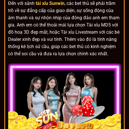
Đến với sảnh
tài xỉu Sunwin
, các bet thủ sẽ phải trầm
trồ về sự đẳng cấp của giao diện, sự sống động của
âm thanh và sự nhộn nhịp của đông đảo anh em tham
gia. Anh em có thể thoải mái lựa chọn Tài xỉu MD5 với
đồ hoạ 3D đẹp mắt, hoặc Tài xỉu Livestream với các bé
Dealer xinh đẹp và vui tính. Thêm vào đó là tính năng
thống kê lịch sử cầu, giúp các bet thủ có kinh nghiệm
có thể soi cầu và đưa ra lựa chọn chính xác nhất.