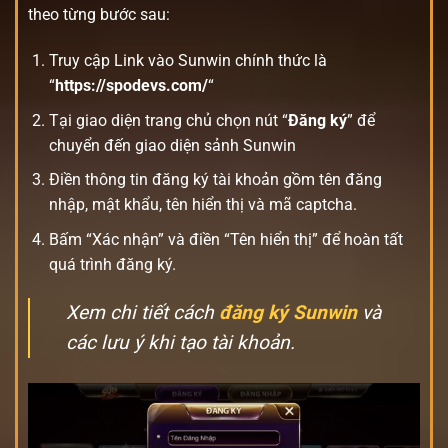
theo từng bước sau:
Truy cập Link vào Sunwin chính thức là
“
https://spodevs.com/
“
Tại giao diện trang chủ chọn nút “
Đăng ký
” để
chuyển đến giao diện sảnh Sunwin
Điền thông tin đăng ký tài khoản gồm tên đăng
nhập, mật khẩu, tên hiển thị và mã captcha.
Bấm “Xác nhận” và điền “Tên hiển thị” để hoàn tất
quá trình đăng ký.
Xem chi tiết cách
đăng ký Sunwin
và
các lưu ý khi tạo tài khoản.