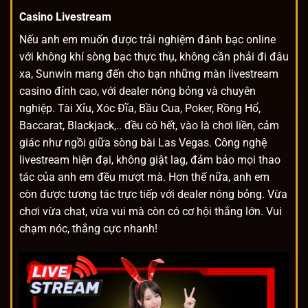
Casino Livestream
Nếu anh em muốn được trải nghiệm đánh bạc online
với không khí sòng bạc thực thụ, không cần phải đi đâu
xa, Sunwin mang đến cho bạn những màn livestream
casino đỉnh cao, với dealer nóng bỏng và chuyên
nghiệp. Tài Xỉu, Xóc Đĩa, Bầu Cua, Poker, Rồng Hổ,
Baccarat, Blackjack,.. đều có hết, vào là chơi liền, cảm
giác như ngồi giữa sòng bài Las Vegas. Công nghệ
livestream hiện đại, không giật lag, đảm bảo mọi thao
tác của anh em đều mượt mà. Hơn thế nữa, anh em
còn được tương tác trực tiếp với dealer nóng bỏng. Vừa
chơi vừa chat, vừa vui mà còn có cơ hội thắng lớn. Vui
chạm nóc, thắng cực nhanh!