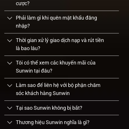
cược?
Phải làm gì khi quên mật khẩu đăng
nhập?
Thời gian xử lý giao dịch nạp và rút tiền
là bao lâu?
Tôi có thể xem các khuyến mãi của
Sunwin tại đâu?
Làm sao để liên hệ với bộ phận chăm
sóc khách hàng Sunwin
Tại sao Sunwin không bị bắt?
Thương hiệu Sunwin nghĩa là gì?