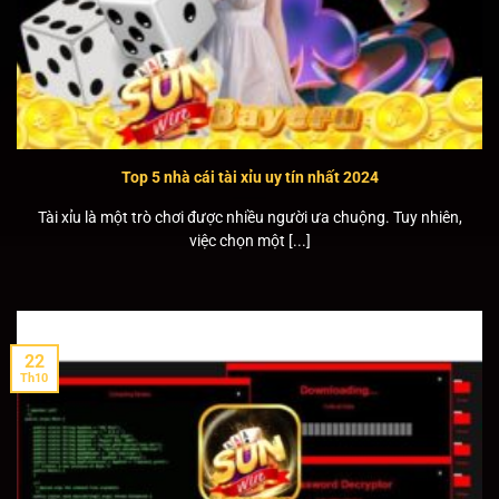
Top 5 nhà cái tài xỉu uy tín nhất 2024
Tài xỉu là một trò chơi được nhiều người ưa chuộng. Tuy nhiên,
việc chọn một [...]
22
Th10