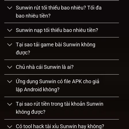
Sunwin rút tối thiểu bao nhiêu? Tối đa
bao nhiêu tiền?
Sunwin nạp tối thiểu bao nhiêu tiền?
Tại sao tải game bài Sunwin không
được?
Chủ nhà cái Sunwin là ai?
Ứng dụng Sunwin có file APK cho giả
lập Android không?
Tại sao rút tiền trong tài khoản Sunwin
không được?
Có tool hack tài xỉu Sunwin hay không?