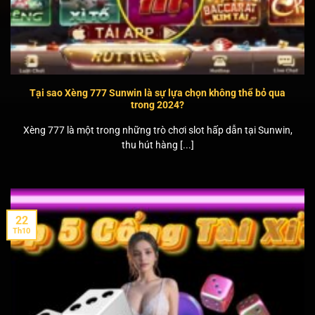
Tại sao Xèng 777 Sunwin là sự lựa chọn không thể bỏ qua
trong 2024?
Xèng 777 là một trong những trò chơi slot hấp dẫn tại Sunwin,
thu hút hàng [...]
22
Th10