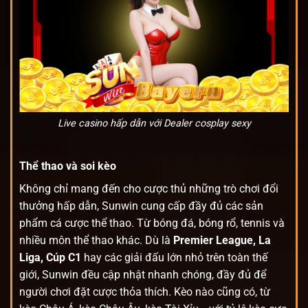
Live casino hấp dẫn với Dealer cosplay sexy
Thể thao và soi kèo
Không chỉ mang đến cho cược thủ những trò chơi đổi
thưởng hấp dẫn, Sunwin cung cấp đầy đủ các sản
phẩm cá cược thể thao. Từ bóng đá, bóng rổ, tennis và
nhiều môn thể thao khác. Dù là
Premier League, La
Liga, Cúp C1
hay các giải đấu lớn nhỏ trên toàn thế
giới, Sunwin đều cập nhật nhanh chóng, đầy đủ để
người chơi đặt cược thỏa thích. Kèo nào cũng có, từ