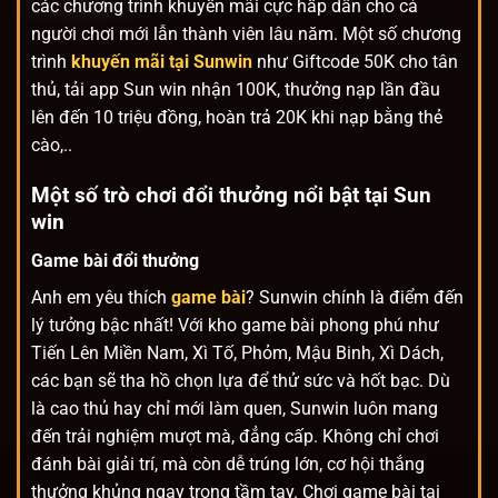
các chương trình khuyến mãi cực hấp dẫn cho cả
người chơi mới lẫn thành viên lâu năm. Một số chương
trình
khuyến mãi tại Sunwin
như Giftcode 50K cho tân
thủ, tải app Sun win nhận 100K, thưởng nạp lần đầu
lên đến 10 triệu đồng, hoàn trả 20K khi nạp bằng thẻ
cào,..
Một số trò chơi đổi thưởng nổi bật tại Sun
win
Game bài đổi thưởng
Anh em yêu thích
game bài
? Sunwin chính là điểm đến
lý tưởng bậc nhất! Với kho game bài phong phú như
Tiến Lên Miền Nam, Xì Tố, Phỏm, Mậu Binh, Xì Dách,
các bạn sẽ tha hồ chọn lựa để thử sức và hốt bạc. Dù
là cao thủ hay chỉ mới làm quen, Sunwin luôn mang
đến trải nghiệm mượt mà, đẳng cấp. Không chỉ chơi
đánh bài giải trí, mà còn dễ trúng lớn, cơ hội thắng
thưởng khủng ngay trong tầm tay. Chơi game bài tại