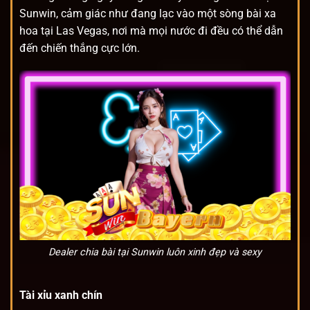
Sunwin, cảm giác như đang lạc vào một sòng bài xa
hoa tại Las Vegas, nơi mà mọi nước đi đều có thể dẫn
đến chiến thắng cực lớn.
Dealer chia bài tại Sunwin luôn xinh đẹp và sexy
Tài xỉu xanh chín