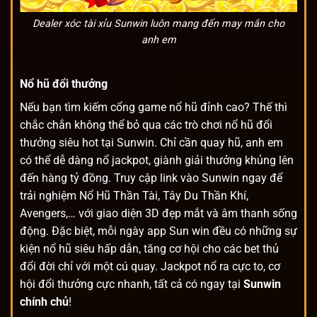
Dealer xóc tài xỉu Sunwin luôn mang đến may mắn cho
anh em
Nổ hũ đổi thưởng
Nếu bạn tìm kiếm cổng game nổ hũ đỉnh cao? Thế thì
chắc chắn không thể bỏ qua các trò chơi nổ hũ đổi
thưởng siêu hot tại Sunwin. Chỉ cần quay hũ, anh em
có thể dễ dàng nổ jackpot, giành giải thưởng khủng lên
đến hàng tỷ đồng. Truy cập link vào Sunwin ngay để
trải nghiệm Nổ Hũ Thần Tài, Tây Du Thần Khí,
Avengers,… với giao diện 3D đẹp mắt và âm thanh sống
động. Đặc biệt, mỗi ngày app Sun win đều có những sự
kiện nổ hũ siêu hấp dẫn, tăng cơ hội cho các bet thủ
đổi đời chỉ với một cú quay. Jackpot nổ ra cực to, cơ
hội đổi thưởng cực nhanh, tất cả có ngay tại
Sunwin
chính chủ
!