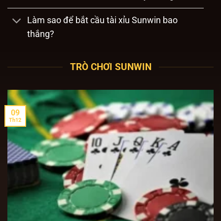
Làm sao để bắt cầu tài xỉu Sunwin bao
thắng?
TRÒ CHƠI SUNWIN
09
Th12