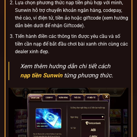
Lựa chọn phương thức nạp tiền phù hợp với mình,
Sunwin hỗ trợ chuyển khoản ngân hàng, codepay,
thẻ cào, ví điện tử, tiền ảo hoặc giftcode (xem hướng
dẫn bên dưới để nhận Giftcode).
Tiến hành điền các thông tin được yêu cầu và số
tiền cần nạp để bắt đầu chơi bài xanh chín cùng các
dealer xinh đẹp.
Xem thêm hướng dẫn chi tiết cách
nạp tiền Sunwin
từng phương thức.