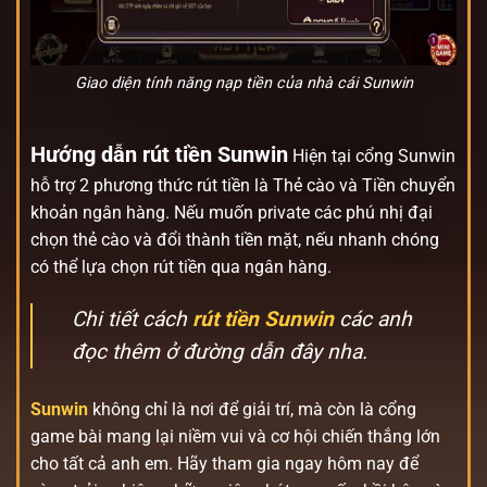
Giao diện tính năng nạp tiền của nhà cái Sunwin
Hướng dẫn rút tiền Sunwin
Hiện tại cổng Sunwin
hỗ trợ 2 phương thức rút tiền là Thẻ cào và Tiền chuyển
khoản ngân hàng. Nếu muốn private các phú nhị đại
chọn thẻ cào và đổi thành tiền mặt, nếu nhanh chóng
có thể lựa chọn rút tiền qua ngân hàng.
Chi tiết cách
rút tiền Sunwin
các anh
đọc thêm ở đường dẫn đây nha.
Sunwin
không chỉ là nơi để giải trí, mà còn là cổng
game bài mang lại niềm vui và cơ hội chiến thắng lớn
cho tất cả anh em. Hãy tham gia ngay hôm nay để